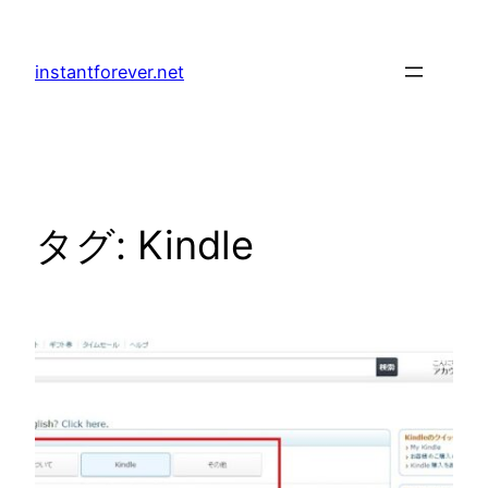
内
容
instantforever.net
を
ス
キ
ッ
プ
タグ:
Kindle