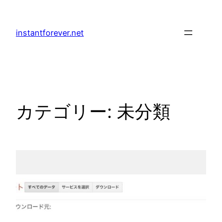
内
容
instantforever.net
を
ス
キ
ッ
プ
カテゴリー:
未分類